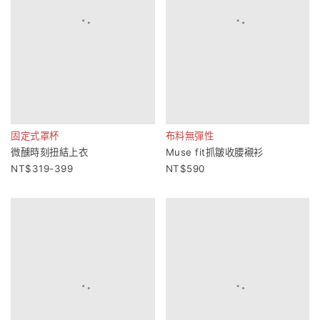
固定式罩杯
布料無彈性
微醺時刻扭結上衣
Muse fit抓皺收腰襯衫
319-399
590