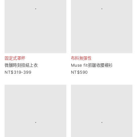
固定式罩杯
布料無彈性
微醺時刻扭結上衣
Muse fit抓皺收腰襯衫
319-399
590