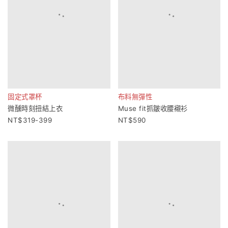
固定式罩杯
布料無彈性
微醺時刻扭結上衣
Muse fit抓皺收腰襯衫
319-399
590