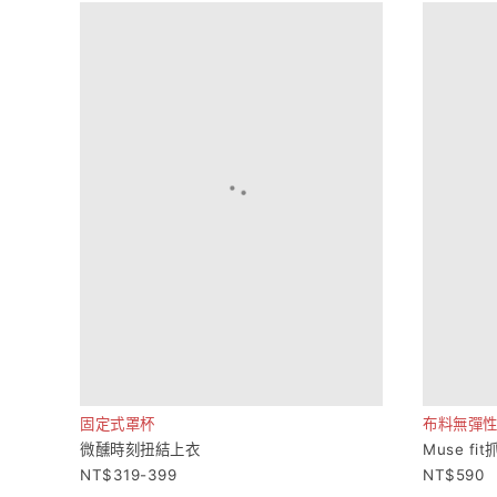
固定式罩杯
布料無彈
微醺時刻扭結上衣
Muse f
319-399
590