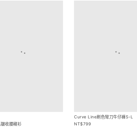
性
Curve Line刷色彎刀牛仔褲S-L
it抓皺收腰襯衫
799