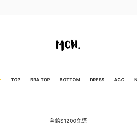
⭐
TOP
BRA TOP
BOTTOM
DRESS
ACC
全館$1200免運