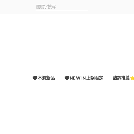
🖤本週新品
🖤NEW IN上架限定
熱銷推薦